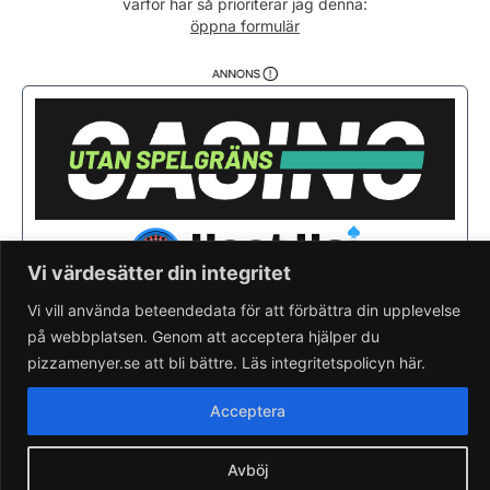
varför här så prioriterar jag denna:
Fredag
11:00 - 21:00
öppna formulär
Lördag
11:00 - 21:00
Söndag
11:00 - 21:00
Vi värdesätter din integritet
Vi vill använda beteendedata för att förbättra din upplevelse
på webbplatsen. Genom att acceptera hjälper du
Saknar du din pizzeria?
Lägg till pizzeria.
pizzamenyer.se att bli bättre. Läs integritetspolicyn här.
Skapa gratis pizzeria-hemsida
Läs om pizzamenyer.se
Acceptera
Artiklar & nyheter
Rensa cookieval
Avböj