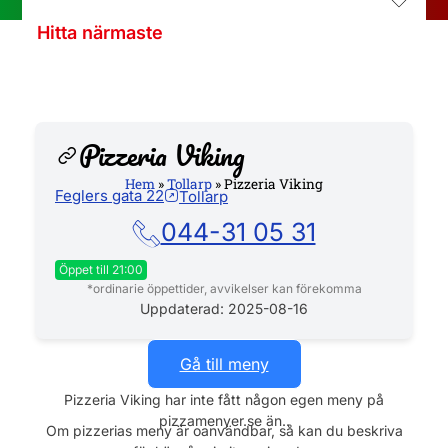
Hitta närmaste
Pizzeria Viking
Hem
»
Tollarp
»
Pizzeria Viking
Feglers gata 22
Tollarp
Hemsida
044-31 05 31
Öppet till 21:00
*ordinarie öppettider, avvikelser kan förekomma
Måndag
11:00 - 21:00
Uppdaterad: 2025-08-16
Tisdag
11:00 - 21:00
Gå till meny
Onsdag
11:00 - 21:00
Pizzeria Viking har inte fått någon egen meny på
pizzamenyer.se än..
Torsdag
11:00 - 21:00
Om pizzerias meny är oanvändbar, så kan du beskriva