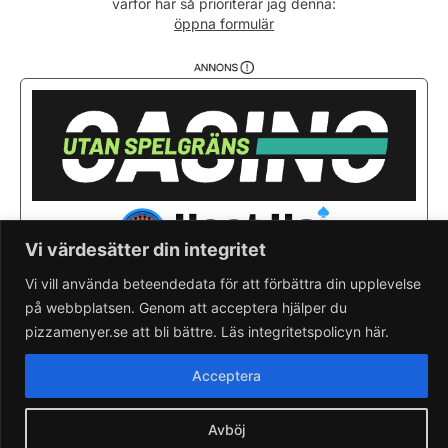
varför här så prioriterar jag denna:
Fredag
11:00 - 21:00
öppna formulär
Lördag
12:00 - 21:00
Söndag
12:00 - 21:00
Vi värdesätter din integritet
Vi vill använda beteendedata för att förbättra din upplevelse
på webbplatsen. Genom att acceptera hjälper du
Saknar du din pizzeria?
Lägg till pizzeria.
pizzamenyer.se att bli bättre. Läs integritetspolicyn här.
Skapa gratis pizzeria-hemsida
Läs om pizzamenyer.se
Acceptera
Artiklar & nyheter
Rensa cookieval
Avböj