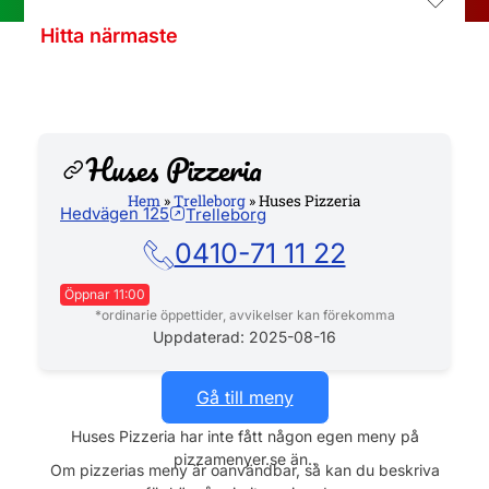
Hitta närmaste
Huses Pizzeria
Hem
»
Trelleborg
»
Huses Pizzeria
Hedvägen 125
Trelleborg
Hemsida
0410-71 11 22
Öppnar 11:00
*ordinarie öppettider, avvikelser kan förekomma
Måndag
11:00 - 21:00
Uppdaterad: 2025-08-16
Tisdag
11:00 - 21:00
Gå till meny
Onsdag
11:00 - 21:00
Huses Pizzeria har inte fått någon egen meny på
pizzamenyer.se än..
Torsdag
11:00 - 21:00
Om pizzerias meny är oanvändbar, så kan du beskriva