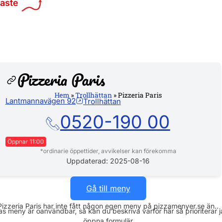
maste
Pizzeria Paris
Hem
»
Trollhättan
»
Pizzeria Paris
Lantmannavägen 92
Trollhättan
Hemsi
0520-190 00
Öppnar 11:00
*ordinarie öppettider, avvikelser kan förekomma
Måndag
11:00 - 21:00
Uppdaterad: 2025-08-16
Tisdag
11:00 - 21:00
Onsdag
11:00 - 21:00
Gå till meny
Torsdag
11:00 - 21:00
Pizzeria Paris har inte fått någon egen meny på pizzamenyer.se än..
Fredag
11:00 - 21:00
s meny är oanvändbar, så kan du beskriva varför här så prioriterar 
Lördag
11:00 - 21:00
öppna formulär