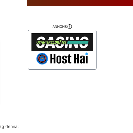
da
jag denna: