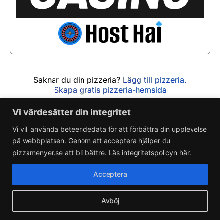
Söndag
11:00 - 22:00
Fredag
11:00 - 21:30
Lördag
11:00 - 21:30
Söndag
11:00 - 21:30
Saknar du din pizzeria?
Lägg till pizzeria.
Skapa gratis pizzeria-hemsida
Läs om pizzamenyer.se
Vi värdesätter din integritet
Artiklar & nyheter
Rensa cookieval
Vi vill använda beteendedata för att förbättra din upplevelse
på webbplatsen. Genom att acceptera hjälper du
pizzamenyer.se att bli bättre. Läs integritetspolicyn här.
Acceptera
Avböj