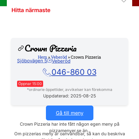
Hitta närmaste
Crown Pizzeria
Hem
»
Veberöd
»
Crown Pizzeria
Sjöbovägen 5
Veberöd
Hemsida
046-860 03
Öppnar 15:00
*ordinarie öppettider, avvikelser kan förekomma
Måndag
15:00 - 21:00
Uppdaterad: 2025-08-25
Tisdag
Stängt
Onsdag
15:00 - 21:00
Gå till meny
Torsdag
15:00 - 21:00
Crown Pizzeria har inte fått någon egen meny på
Fredag
15:00 - 21:00
pizzamenyer.se än..
Lördag
13:00 - 21:00
Om pizzerias meny är oanvändbar, så kan du beskriva