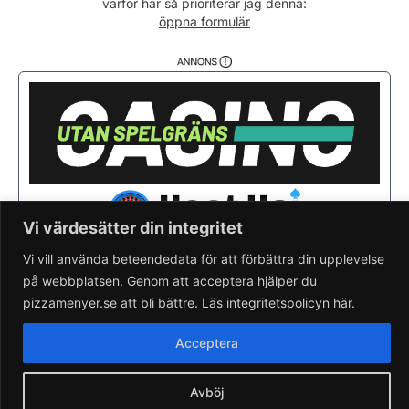
varför här så prioriterar jag denna:
Söndag
13:00 - 21:00
öppna formulär
Vi värdesätter din integritet
Vi vill använda beteendedata för att förbättra din upplevelse
på webbplatsen. Genom att acceptera hjälper du
Saknar du din pizzeria?
Lägg till pizzeria.
pizzamenyer.se att bli bättre. Läs integritetspolicyn här.
Skapa gratis pizzeria-hemsida
Läs om pizzamenyer.se
Acceptera
Artiklar & nyheter
Rensa cookieval
Avböj