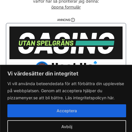
varför här så prioriterar jag denna:
Söndag
15:00 - 21:00
öppna formulär
Vi värdesätter din integritet
Vi vill använda beteendedata för att förbättra din upplevelse
på webbplatsen. Genom att acceptera hjälper du
Saknar du din pizzeria?
Lägg till pizzeria.
pizzamenyer.se att bli bättre. Läs integritetspolicyn här.
Skapa gratis pizzeria-hemsida
Läs om pizzamenyer.se
Acceptera
Artiklar & nyheter
Rensa cookieval
Avböj