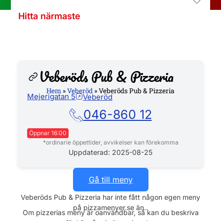
Hitta närmaste
Veberöds Pub & Pizzeria
Hem
»
Veberöd
»
Veberöds Pub & Pizzeria
Mejerigatan 5
Veberöd
Hemsida
046-860 12
Öppnar 16:00
*ordinarie öppettider, avvikelser kan förekomma
Måndag
Stängt
Uppdaterad: 2025-08-25
Tisdag
16:00 - 22:00
Onsdag
16:00 - 22:00
Gå till meny
Torsdag
16:00 - 22:00
Veberöds Pub & Pizzeria har inte fått någon egen meny
Fredag
15:00 - 22:00
på pizzamenyer.se än..
Lördag
15:00 - 22:00
Om pizzerias meny är oanvändbar, så kan du beskriva