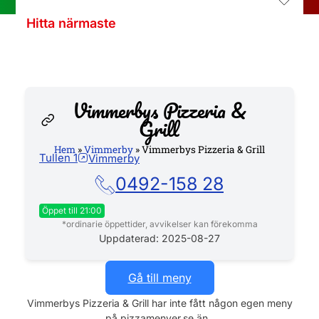
Hitta närmaste
Vimmerbys Pizzeria &
Grill
Hem
»
Vimmerby
»
Vimmerbys Pizzeria & Grill
Tullen 1
Vimmerby
Hemsida
0492-158 28
Öppet till 21:00
*ordinarie öppettider, avvikelser kan förekomma
Måndag
10:30 - 21:00
Uppdaterad: 2025-08-27
Tisdag
10:30 - 21:00
Gå till meny
Onsdag
10:30 - 21:00
Vimmerbys Pizzeria & Grill har inte fått någon egen meny
på pizzamenyer.se än..