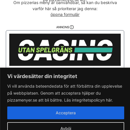
Torsdag
10:30 - 21:00
Om pizzerias meny är oanvändbar, så kan du beskriva
varför här så prioriterar jag denna:
Fredag
11:30 - 22:00
öppna formulär
Lördag
11:00 - 22:00
Söndag
12:00 - 21:00
Vi värdesätter din integritet
Vi vill använda beteendedata för att förbättra din upplevelse
på webbplatsen. Genom att acceptera hjälper du
pizzamenyer.se att bli bättre. Läs integritetspolicyn här.
Saknar du din pizzeria?
Lägg till pizzeria.
Skapa gratis pizzeria-hemsida
Acceptera
Läs om pizzamenyer.se
Artiklar & nyheter
Rensa cookieval
Avböj