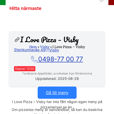
Hitta närmaste
I Love Pizza – Visby
Hem
»
Visby
»
I Love Pizza – Visby
Stenkumlaväg 49
Visby
Hemsida
0498-77 00 77
Öppnar 12:00
*ordinarie öppettider, avvikelser kan förekomma
Måndag
11:30 - 21:00
Uppdaterad: 2025-08-28
Tisdag
11:30 - 21:00
Onsdag
11:30 - 21:00
Gå till meny
Torsdag
11:30 - 21:00
I Love Pizza – Visby har inte fått någon egen meny på
Fredag
11:30 - 21:00
pizzamenyer.se än..
Lördag
12:00 - 21:00
Om pizzerias meny är oanvändbar, så kan du beskriva