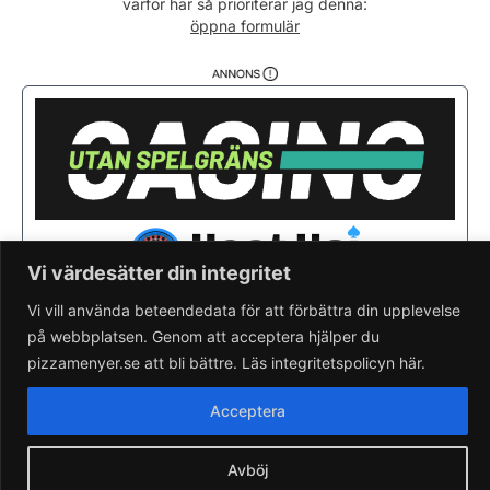
varför här så prioriterar jag denna:
Söndag
12:00- 21:00
öppna formulär
Vi värdesätter din integritet
Vi vill använda beteendedata för att förbättra din upplevelse
på webbplatsen. Genom att acceptera hjälper du
Saknar du din pizzeria?
Lägg till pizzeria.
pizzamenyer.se att bli bättre. Läs integritetspolicyn här.
Skapa gratis pizzeria-hemsida
Läs om pizzamenyer.se
Acceptera
Artiklar & nyheter
Rensa cookieval
Avböj