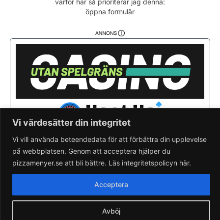
varför här så prioriterar jag denna:
Söndag
11:00 - 21:00
öppna formulär
Vi värdesätter din integritet
Vi vill använda beteendedata för att förbättra din upplevelse
på webbplatsen. Genom att acceptera hjälper du
Saknar du din pizzeria?
Lägg till pizzeria.
pizzamenyer.se att bli bättre. Läs integritetspolicyn här.
Skapa gratis pizzeria-hemsida
Läs om pizzamenyer.se
Acceptera
Artiklar & nyheter
Rensa cookieval
Avböj