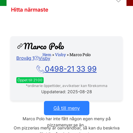
Hitta närmaste
Marco Polo
Hem
»
Visby
»
Marco Polo
Broväg 1
Visby
Hemsida
0498-21 33 99
Öppet till 21:00
*ordinarie öppettider, avvikelser kan förekomma
Måndag
11:00 - 21:00
Uppdaterad: 2025-08-28
Tisdag
11:00 - 21:00
Onsdag
11:00 - 21:00
Gå till meny
Torsdag
11:00 - 21:00
Marco Polo har inte fått någon egen meny på
Fredag
11:00 - 21:00
pizzamenyer.se än..
Lördag
11:00 - 21:00
Om pizzerias meny är oanvändbar, så kan du beskriva